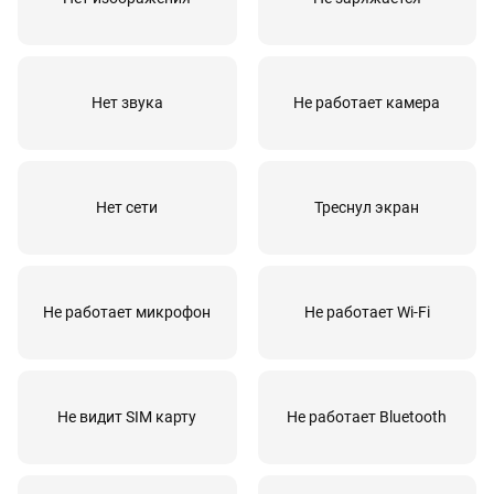
Замена полифонического динамика
30 мин
от 350 руб
Замена предохранителя
30 мин
от 350 руб
Замена процессора
30 мин
от 540 руб
Нет звука
Не работает камера
Замена светодиода подсветки
30 мин
от 320 руб
Замена сенсорного экрана
30 мин
от 900 руб
Нет сети
Треснул экран
Замена сигнального процессора
30 мин
от 580 руб
Замена сим-коннектора
30 мин
от 490 руб
Замена системного разъёма
30 мин
от 450 руб
Не работает микрофон
Не работает Wi-Fi
Замена усилителя полифонии
30 мин
от 610 руб
Замена шлейфа
30 мин
от 890 руб
Не видит SIM карту
Не работает Bluetooth
Замена/восстановление ПО
30 мин
от 1200 руб
Ремонт аудиотракта
30 мин
от 560 руб