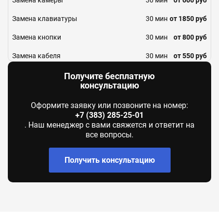
Замена камеры
30 мин
от 600 руб
Замена клавиатуры
30 мин
от 1850 руб
Замена кнопки
30 мин
от 800 руб
Замена кабеля
30 мин
от 550 руб
Замена коннектора карты памяти
30 мин
от 500 руб
Получите бесплатную
консультацию
Замена контактной группы АКБ
30 мин
от 430 руб
Оформите заявку или позвоните на номер:
Замена контроллера Flash-карты
30 мин
от 600 руб
+7 (383) 285-25-01
. Наш менеджер с вами свяжется и ответит на
Замена контроллера зарядки
30 мин
от 540 руб
все вопросы.
Замена контроллера изображения
30 мин
от 1100 руб
Получить консультацию
Замена контроллера клавиатуры
30 мин
от 1200 руб
Замена контроллера микрофона
30 мин
от 710 руб
Замена контроллера напряжения
30 мин
от 660 руб
процессора