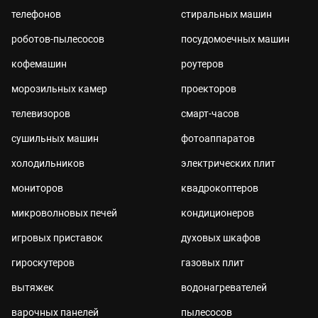
телефонов
стиральных машин
роботов-пылесосов
посудомоечных машин
кофемашин
роутеров
морозильных камер
проекторов
телевизоров
смарт-часов
сушильных машин
фотоаппаратов
холодильников
электрических плит
мониторов
квадрокоптеров
микроволновых печей
кондиционеров
игровых приставок
духовых шкафов
гироскутеров
газовых плит
вытяжек
водонагревателей
варочных панелей
пылесосов