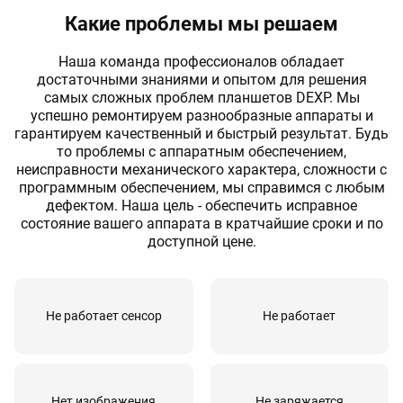
Какие проблемы мы решаем
Замена контроллера питания
30 мин
от 1190 руб
Замена контроллера подсветки
30 мин
от 1190 руб
Наша команда профессионалов обладает
достаточными знаниями и опытом для решения
Замена контроллера подсветки
30 мин
от 1190 руб
самых сложных проблем планшетов DEXP. Мы
клавиатуры
успешно ремонтируем разнообразные аппараты и
гарантируем качественный и быстрый результат. Будь
Замена корпуса
30 мин
от 900 руб
то проблемы с аппаратным обеспечением,
неисправности механического характера, cложности с
Замена механизма слайдера
30 мин
от 560 руб
программным обеспечением, мы справимся с любым
дефектом. Наша цель - обеспечить исправное
Замена микрофона
30 мин
от 370 руб
состояние вашего аппарата в кратчайшие сроки и по
доступной цене.
Замена музыкального процессора
30 мин
от 660 руб
Замена передатчика
30 мин
от 610 руб
Замена платы дисплея
30 мин
от 490 руб
Не работает сенсор
Не работает
Замена платы клавиатуры
30 мин
от 540 руб
Замена подложки клавиатуры
30 мин
от 1200 руб
Нет изображения
Не заряжается