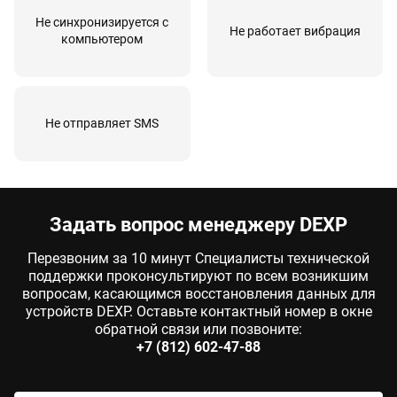
Ремонт клавиатурного блока
30 мин
от 600 руб
Не синхронизируется с
Не работает вибрация
компьютером
Ремонт приёмо-передающего тракта
30 мин
от 610 руб
Ремонт системной платы
30 мин
от 1300 руб
Ремонт цепи зарядки
30 мин
от 550 руб
Не отправляет SMS
Ремонт цепи питания
30 мин
от 2100 руб
Ультразвуковая чистка
30 мин
от 660 руб
Задать вопрос менеджеру DEXP
Перезвоним за 10 минут Специалисты технической
поддержки проконсультируют по всем возникшим
вопросам, касающимся восстановления данных для
устройств DEXP. Оставьте контактный номер в окне
обратной связи или позвоните:
+7 (812) 602-47-88