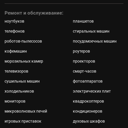
Ремонт и обслуживание:
ноутбуков
планшетов
телефонов
стиральных машин
роботов-пылесосов
посудомоечных машин
кофемашин
роутеров
морозильных камер
проекторов
телевизоров
смарт-часов
сушильных машин
фотоаппаратов
холодильников
электрических плит
мониторов
квадрокоптеров
микроволновых печей
кондиционеров
игровых приставок
духовых шкафов