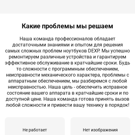
Замена мультиконтроллера
60 мин
от 1800 руб
Замена оперативной памяти
60 мин
от 650 руб
Какие проблемы мы решаем
Замена предохранителя
60 мин
от 600 руб
Наша команда профессионалов обладает
Замена процессора
60 мин
от 1950 руб
достаточными знаниями и опытом для решения
самых сложных проблем ноутбуков DEXP. Мы успешно
Замена светодиодов подсветки
60 мин
от 350 руб
ремонтируем различные устройства и гарантируем
эффективное обслуживание в кратчайшие сроки. Будь
Замена северного моста
60 мин
от 2100 руб
то cложности с программным обеспечением,
неисправности механического характера, проблемы с
Замена сетевой карты
60 мин
от 600 руб
аппаратным обеспечением, мы разберемся с любой
неисправностью. Наша цель - обеспечить исправное
Замена USB разъема
60 мин
от 800 руб
состояние вашего аппарата в кратчайшие сроки и по
доступной цене. Наша команда готова принять вызов
Замена системного разъёма
60 мин
от 600 руб
любой сложности и привести вашу технику в порядок!
Замена системы охлаждения
60 мин
от 1300 руб
Замена тачпада
60 мин
от 500 руб
Не работает
Нет изображения