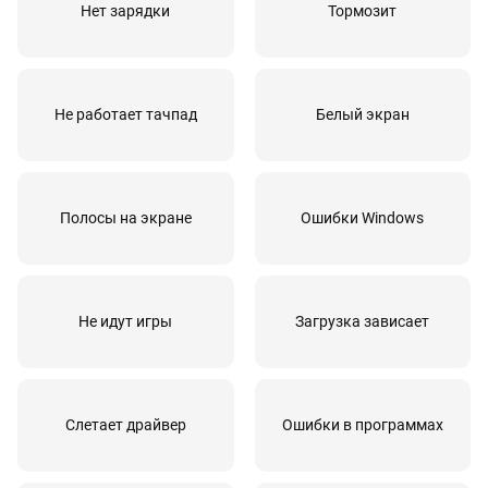
Ультразвуковая чистка ноутбука после
60 мин
от 1800 руб
Нет зарядки
Тормозит
попадания жидкости
Чистка ноутбука
60 мин
от 650 руб
Чистка системы охлаждения
60 мин
от 1200 руб
Не работает тачпад
Белый экран
Полосы на экране
Ошибки Windows
Не идут игры
Загрузка зависает
Слетает драйвер
Ошибки в программах