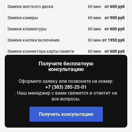
Замена жесткого диска
60 мин
от 600 руб
Замена камеры
60 мин
от 900 руб
Замена клавиатуры
60 мин
от 600 руб
Замена кнопки включения
60 мин
от 1950 руб
Замена коннектора карты памяти
60 мин
от 600 руб
Замена контактной группы АКБ
60 мин
от 650 руб
Получите бесплатную
консультацию
Замена корпуса
60 мин
от 1200 руб
Оформите заявку или позвоните на номер:
Замена кулера
60 мин
от 650 руб
+7 (383) 285-25-01
. Наш менеджер с вами свяжется и ответит на
Замена лампы подсветки матрицы
60 мин
от 2300 руб
все вопросы.
Замена материнской платы
60 мин
от 1000 руб
Получить консультацию
Замена матрицы
60 мин
от 900 руб
Замена микрофона
60 мин
от 650 руб