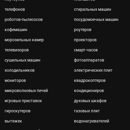
телефонов
стиральных машин
роботов-пылесосов
посудомоечных машин
кофемашин
роутеров
морозильных камер
проекторов
телевизоров
смарт-часов
сушильных машин
фотоаппаратов
холодильников
электрических плит
мониторов
квадрокоптеров
микроволновых печей
кондиционеров
игровых приставок
духовых шкафов
гироскутеров
газовых плит
вытяжек
водонагревателей