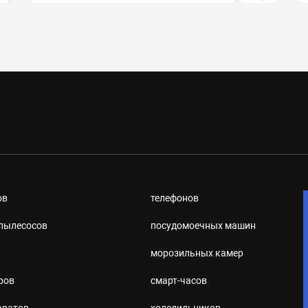
ов
телефонов
пылесосов
посудомоечных машин
морозильных камер
ров
смарт-часов