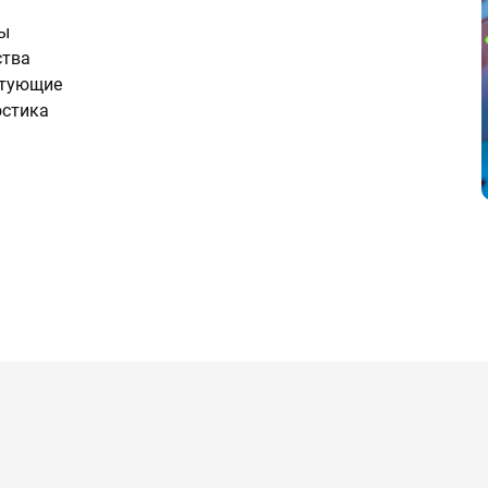
ты
ства
ктующие
остика