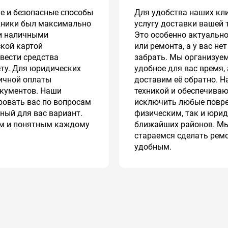
е и безопасные способы
Для удобства наших кл
ехники был максимально
услугу доставки вашей 
и наличными
Это особенно актуально
ской картой
или ремонта, а у вас не
евести средства
забрать. Мы организуем
ёту. Для юридических
удобное для вас время,
ичной оплаты
доставим её обратно. 
окументов. Наши
техникой и обеспечиваю
ровать вас по вопросам
исключить любые повре
ный для вас вариант.
физическим, так и юрид
ым и понятным каждому
ближайших районов. Мы
стараемся сделать рем
удобным.