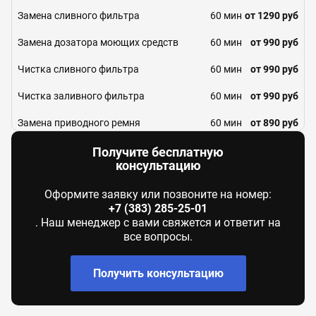
Замена сливного фильтра
60 мин
от 1290 руб
Замена дозатора моющих средств
60 мин
от 990 руб
Чистка сливного фильтра
60 мин
от 990 руб
Чистка заливного фильтра
60 мин
от 990 руб
Замена приводного ремня
60 мин
от 890 руб
Замена кнопки
60 мин
от 990 руб
Получите бесплатную
консультацию
Замена ТЭНа
90 мин
от 1390 руб
Оформите заявку или позвоните на номер:
Замена сливного насоса
60 мин
от 1580 руб
+7 (383) 285-25-01
. Наш менеджер с вами свяжется и ответит на
Замена манжеты люка
60 мин
от 1580 руб
все вопросы.
Поиск и устранение засора в сливном
60 мин
от 1290 руб
тракте
Получить консультацию
Замена УБЛ (блокировки люка)
60 мин
от 1290 руб