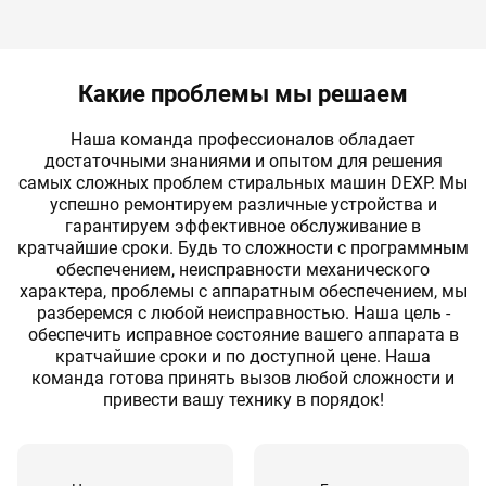
Замена щёток двигателя
60 мин
от 1390 руб
Ремонт или замена мотора
120 мин
от 2420 руб
Какие проблемы мы решаем
Замена амортизаторов
80 мин
от 2180 руб
Замена пружин
90 мин
от 2090 руб
Наша команда профессионалов обладает
достаточными знаниями и опытом для решения
Замена прессостата (датчика уровня)
60 мин
от 1760 руб
самых сложных проблем стиральных машин DEXP. Мы
успешно ремонтируем различные устройства и
Замена заливного клапана (КЭНа)
50 мин
от 1490 руб
гарантируем эффективное обслуживание в
кратчайшие сроки. Будь то cложности с программным
Вынуть посторонний предмет
60 мин
от 1290 руб
обеспечением, неисправности механического
характера, проблемы с аппаратным обеспечением, мы
Замена блока управления или
60 мин
от 2200 руб
разберемся с любой неисправностью. Наша цель -
индикации
обеспечить исправное состояние вашего аппарата в
кратчайшие сроки и по доступной цене. Наша
Ремонт платы управления или
60 мин
от 2750 руб
индикации
команда готова принять вызов любой сложности и
привести вашу технику в порядок!
Замена селектора программ
60 мин
от 1980 руб
Ремонт или замена аквастопа
60 мин
от 2200 руб