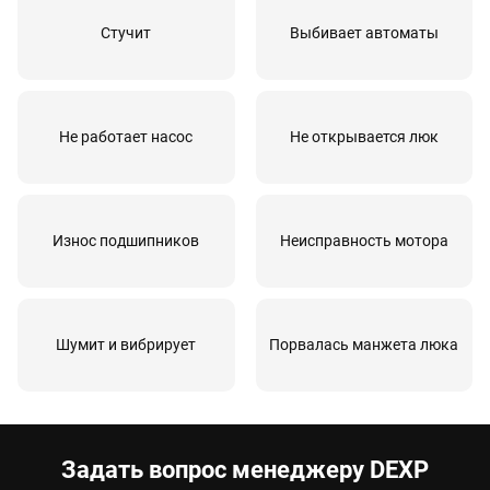
Стучит
Выбивает автоматы
Замена опоры бака
80 мин
от 3270 руб
Замена нижнего противовеса
90 мин
от 3470 руб
Замена шторок барабана с разбором
120 мин
от 3190 руб
Не работает насос
Не открывается люк
бака
Снятие транспортировочных болтов
60 мин
от 1090 руб
Износ подшипников
Неисправность мотора
Шумит и вибрирует
Порвалась манжета люка
Задать вопрос менеджеру DEXP