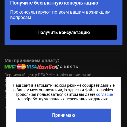
Получите бесплатную консультацию
Проконсультируют по всем вашим возникшим
вопросам
Получить консультацию
Мы принимаем оплату:
Сервисный центр DEXP elektronica является не
авторизованным (пост гарантийным ) сервисным центром.
Наш сайт в автоматическом режиме собирает данные
Торговые марки DEXP являются зарегистрированным
о Вашем местоположении, ip адреса и файлах cookies.
товарными знаками компании правообладателя.
Продолжая пользоваться сайтом вы даёте
согласие
Обозначения используется не с целью индивидуализации
на обработку указанных персональных данных.
соответствующих услуг по ремонту, а с целью
информирования потребителей о предоставляемых услугах в
отношении техники правообладателя.
Принимаю