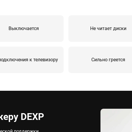
Выключается
Не читает диски
подключения к телевизору
Сильно греется
жеру DEXP
ческой поддержки