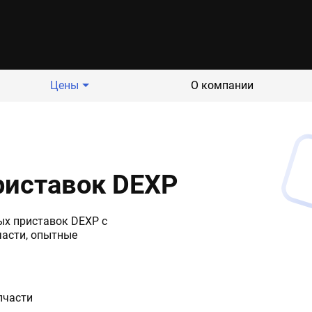
Цены
О компании
риставок DEXP
х приставок DEXP с
части, опытные
пчасти