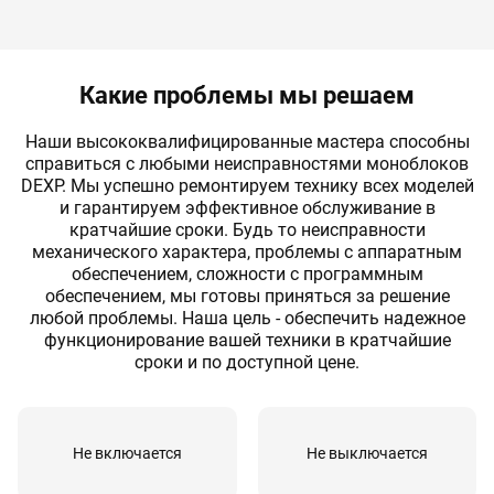
Ремонт материнской платы
120 мин
от 1000 руб
Ремонт мультиконтроллера платы
60 мин
от 3960 руб
Какие проблемы мы решаем
Ремонт северного моста
90 мин
от 2100 руб
Наши высококвалифицированные мастера способны
Ремонт системы охлаждения моноблока
30 мин
от 1200 руб
справиться с любыми неисправностями моноблоков
DEXP. Мы успешно ремонтируем технику всех моделей
Ремонт цепей питания
60 мин
от 2800 руб
и гарантируем эффективное обслуживание в
кратчайшие сроки. Будь то неисправности
Ремонт южного моста
90 мин
от 2100 руб
механического характера, проблемы с аппаратным
обеспечением, cложности с программным
Установка драйверов
20 мин
от 1500 руб
обеспечением, мы готовы приняться за решение
любой проблемы. Наша цель - обеспечить надежное
Ремонт разъемов (HDMI, USB, питания)
30 мин
от 800 руб
функционирование вашей техники в кратчайшие
сроки и по доступной цене.
Калибровка экрана
15 мин
от 800 руб
Замена матрицы
60 мин
от 3000 руб
Ремонт подсветки матрицы
30 мин
от 1500 руб
Не включается
Не выключается