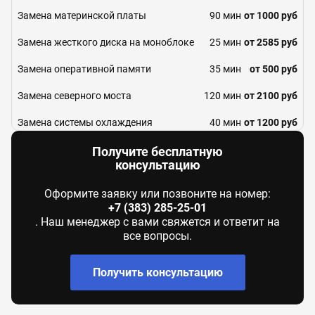
Замена материнской платы
90 мин
от 1000 руб
Замена жесткого диска на моноблоке
25 мин
от 2585 руб
Замена оперативной памяти
35 мин
от 500 руб
Замена северного моста
120 мин
от 2100 руб
Замена системы охлаждения
40 мин
от 1200 руб
Замена шлейфа матрицы
30 мин
от 1100 руб
Получите бесплатную
консультацию
Замена южного моста
120 мин
от 2100 руб
Оформите заявку или позвоните на номер:
Настройка ОС
30 мин
от 1500 руб
+7 (383) 285-25-01
. Наш менеджер с вами свяжется и ответит на
Работа с настройками БИОС / UEFI
15 мин
от 800 руб
все вопросы.
Ремонт / замена звуковой карты
30 мин
от 800 руб
Получить консультацию
Ремонт WiFi платы
30 мин
от 800 руб
Ремонт видеочипа
120 мин
от 2200 руб