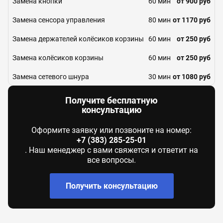
Замена кнопки
60 мин
от 900 руб
Замена сенсора управления
80 мин
от 1170 руб
Замена держателей колёсиков корзины
60 мин
от 250 руб
Замена колёсиков корзины
60 мин
от 250 руб
Замена сетевого шнура
30 мин
от 1080 руб
Замена датчика соли
60 мин
от 1170 руб
Получите бесплатную
консультацию
Ремонт или замена пружины дверцы
60 мин
от 1260 руб
Оформите заявку или позвоните на номер:
Ремонт механизма замка
60 мин
от 1260 руб
+7 (383) 285-25-01
. Наш менеджер с вами свяжется и ответит на
Ремонт или замена дозатора моющих
60 мин
от 1260 руб
все вопросы.
средств
Чистка разбрызгивателя
45 мин
от 900 руб
Получить консультацию
Замена разбрызгивателя
60 мин
от 810 руб
Регулировка прессостата
60 мин
от 1530 руб