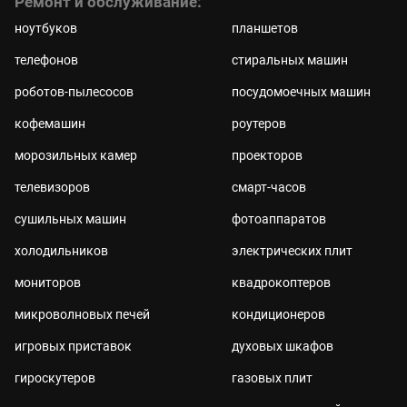
Ремонт и обслуживание:
ноутбуков
планшетов
телефонов
стиральных машин
роботов-пылесосов
посудомоечных машин
кофемашин
роутеров
морозильных камер
проекторов
телевизоров
смарт-часов
сушильных машин
фотоаппаратов
холодильников
электрических плит
мониторов
квадрокоптеров
микроволновых печей
кондиционеров
игровых приставок
духовых шкафов
гироскутеров
газовых плит