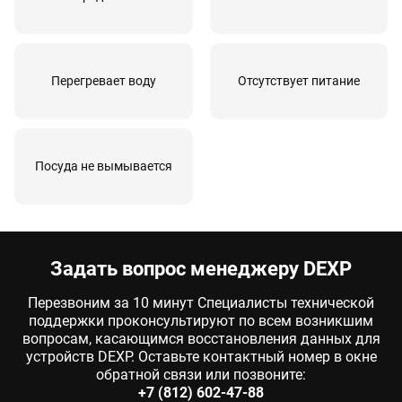
термостата
Ремонт электропроводки
60 мин
от 1350 руб
Замена водоприёмника
90 мин
от 2250 руб
Перегревает воду
Отсутствует питание
Замена улитки циркуляционного насоса
90 мин
от 3150 руб
Замена моечного бака
120 мин
от 3150 руб
Посуда не вымывается
Ремонт или замена петли двери
60 мин
от 1080 руб
Задать вопрос менеджеру DEXP
Перезвоним за 10 минут Специалисты технической
поддержки проконсультируют по всем возникшим
вопросам, касающимся восстановления данных для
устройств DEXP. Оставьте контактный номер в окне
обратной связи или позвоните:
+7 (812) 602-47-88