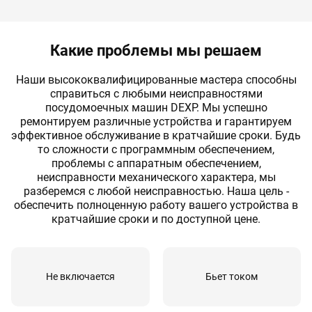
Замена ТЭНа
120 мин
от 1710 руб
Замена сливного насоса
60 мин
от 1530 руб
Какие проблемы мы решаем
Замена циркуляционного насоса
120 мин
от 2850 руб
Наши высококвалифицированные мастера способны
справиться с любыми неисправностями
Разблокировка циркуляционного насоса
60 мин
от 2160 руб
посудомоечных машин DEXP. Мы успешно
ремонтируем различные устройства и гарантируем
Поиск и устранение засора в сливном
60 мин
от 1350 руб
эффективное обслуживание в кратчайшие сроки. Будь
тракте
то cложности с программным обеспечением,
Замена замка двери
60 мин
от 1620 руб
проблемы с аппаратным обеспечением,
неисправности механического характера, мы
Замена прессостата
80 мин
от 1530 руб
разберемся с любой неисправностью. Наша цель -
обеспечить полноценную работу вашего устройства в
Замена заливного клапана
60 мин
от 1440 руб
кратчайшие сроки и по доступной цене.
Замена блока управления или
120 мин
от 2070 руб
индикации
Не включается
Бьет током
Ремонт платы управления или
120 мин
от 2430 руб
индикации