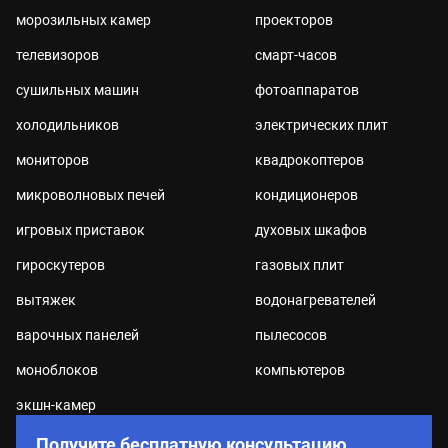
морозильных камер
проекторов
телевизоров
смарт-часов
сушильных машин
фотоаппаратов
холодильников
электрических плит
мониторов
квадрокоптеров
микроволновых печей
кондиционеров
игровых приставок
духовых шкафов
гироскутеров
газовых плит
вытяжек
водонагревателей
варочных панелей
пылесосов
моноблоков
компьютеров
экшн-камер
Получите бесплатную консультацию