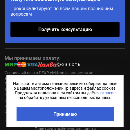
Проконсультируют по всем вашим возникшим
вопросам
Получить консультацию
Мы принимаем оплату:
Сервисный центр DEXP elektronica является не
авторизованным (пост гарантийным ) сервисным центром.
Наш сайт в автоматическом режиме собирает данные
Торговые марки DEXP являются зарегистрированным
о Вашем местоположении, ip адреса и файлах cookies.
товарными знаками компании правообладателя.
Продолжая пользоваться сайтом вы даёте
согласие
Обозначения используется не с целью индивидуализации
на обработку указанных персональных данных.
соответствующих услуг по ремонту, а с целью
информирования потребителей о предоставляемых услугах в
отношении техники правообладателя.
Принимаю
Политика конфиденциальности