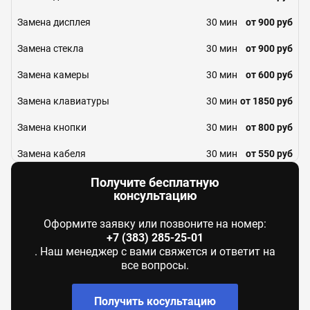
Замена дисплея
30 мин
от 900 руб
Замена стекла
30 мин
от 900 руб
Замена камеры
30 мин
от 600 руб
Замена клавиатуры
30 мин
от 1850 руб
Замена кнопки
30 мин
от 800 руб
Замена кабеля
30 мин
от 550 руб
Замена коннектора карты памяти
30 мин
от 500 руб
Получите бесплатную
консультацию
Замена контактной группы АКБ
30 мин
от 430 руб
Оформите заявку или позвоните на номер:
Замена контроллера Flash-карты
30 мин
от 600 руб
+7 (383) 285-25-01
. Наш менеджер с вами свяжется и ответит на
Замена контроллера зарядки
30 мин
от 540 руб
все вопросы.
Замена контроллера изображения
30 мин
от 1100 руб
Получить косультацию