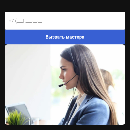
Замена шлейфа
30 мин
от 890 руб
Замена/восстановление ПО
30 мин
от 1200 руб
Ремонт аудиотракта
30 мин
от 560 руб
Ремонт клавиатурного блока
Вызвать мастера
30 мин
от 600 руб
Ремонт приёмо-передающего тракта
30 мин
от 610 руб
Ремонт системной платы
30 мин
от 1300 руб
Ремонт цепи зарядки
30 мин
от 550 руб
Ремонт цепи питания
30 мин
от 2100 руб
Ультразвуковая чистка
30 мин
от 660 руб