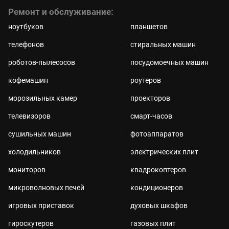
Ремонт и обслуживание:
ноутбуков
планшетов
телефонов
стиральных машин
роботов-пылесосов
посудомоечных машин
кофемашин
роутеров
морозильных камер
проекторов
телевизоров
смарт-часов
сушильных машин
фотоаппаратов
холодильников
электрических плит
мониторов
квадрокоптеров
микроволновых печей
кондиционеров
игровых приставок
духовых шкафов
гироскутеров
газовых плит